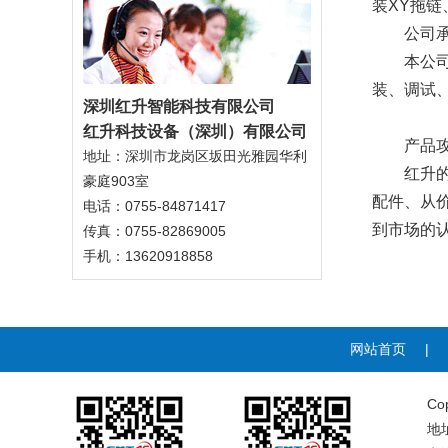
装XY拖链
公司承接
本公司专
装、调试
深圳红升智能科技有限公
司
红升科技设备（深圳）有限公司
产品
地址：深圳市龙岗区坂田光雅园华利
红升
豪庭903室
配件、从
电话：0755-84871417
到市场的
传真：0755-82869005
手机：13620918858
网站首页
|
C
地