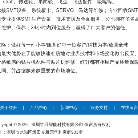
、shaft、传送轮、单向轮、飞达、飞达配件，吸嘴等。
SMT设备、系统板卡、SERVO、马达等维修；专业回收SM
业提供SMT生产设备、技术支援及全面服务，公司拥有多名高
、维护、保养；24小时内到位服务，赢得了广大客户的信任。
攻略：做好每一件小事/服务好每一位客户/科技为本/放眼全球
的最大优势在于能够快速准确地对业界技术和市场变化做出反应
价格敏感的贴片机配件与贴片机维修、
红升
都有相应产品质量保障
认同、并占据越来越重要的市场地位。
关于红升
|
产品中心
|
新闻中心
|
服务支持
|
在线留言
opyright © 2026 深圳红升智能科技有限公司 保留所有权利
址：深圳市龙岗区坂田光雅园华利豪庭903室