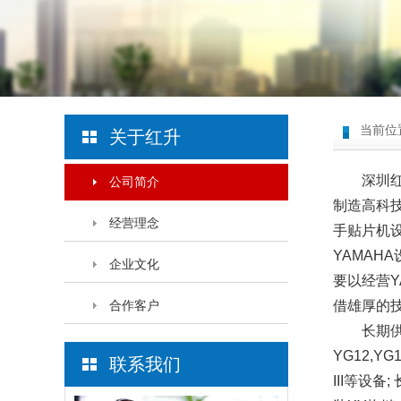
当前位
关于红升
深圳红升
公司简介
制造高科
经营理念
手贴片机设
YAMAH
企业文化
要以经营
合作客户
借雄厚的
长期供
YG12,YG1
联系我们
III等设